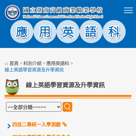
跳
到
主
要
內
容
區
塊
:::
首頁
>
科別介紹
>
應用英語科
>
線上英語學習資源及升學資訊
線上英語學習資源及升學資訊
四技二專統一入學測驗