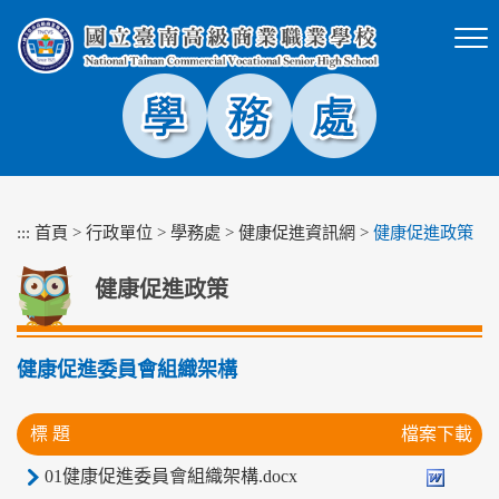
跳
到
主
要
內
容
區
塊
:::
首頁
>
行政單位
>
學務處
>
健康促進資訊網
>
健康促進政策
健康促進政策
健康促進委員會組織架構
標 題
檔案下載
01健康促進委員會組織架構.docx