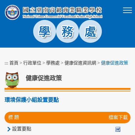
跳
到
主
要
內
容
區
塊
:::
首頁
>
行政單位
>
學務處
>
健康促進資訊網
>
健康促進政策
健康促進政策
環境保護小組設置要點
標 題
檔案下載
設置要點