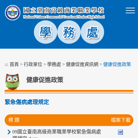
跳
到
主
要
內
容
區
塊
:::
首頁
>
行政單位
>
學務處
>
健康促進資訊網
>
健康促進政策
健康促進政策
緊急傷病處理規定
標 題
檔案下載
09國立臺南高級商業職業學校緊急傷病處