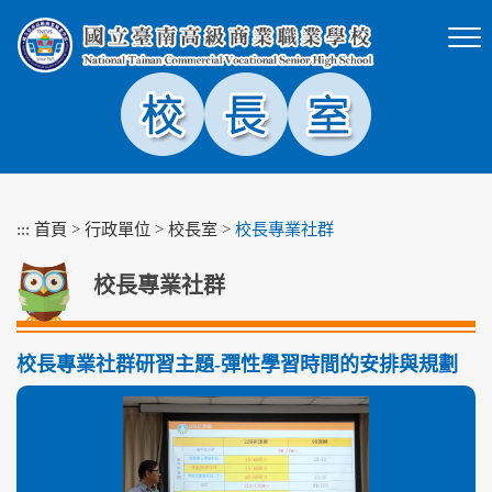
跳
到
主
要
內
容
區
塊
:::
首頁
>
行政單位
>
校長室
>
校長專業社群
校長專業社群
校長專業社群研習主題-彈性學習時間的安排與規劃