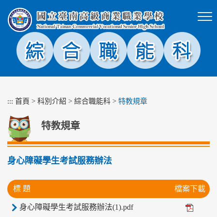
跳
到
主
要
內
容
區
塊
:::
首頁
>
科別介紹
>
綜合職能科
>
特教規章
特教規章
身心障礙學生考試服務辦法
標 題
檔案下載
身心障礙學生考試服務辦法(1).pdf