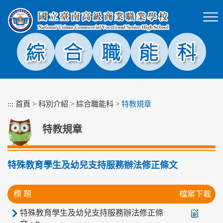
跳
到
主
要
內
容
區
塊
:::
首頁
>
科別介紹
>
綜合職能科
>
特教規章
特教規章
特殊教育學生及幼兒支持服務辦法修正條文
標 題
檔案下載
特殊教育學生及幼兒支持服務辦法修正條