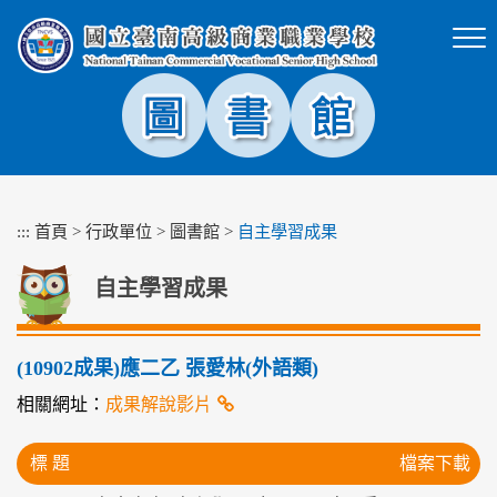
跳
到
主
要
內
容
區
塊
:::
首頁
>
行政單位
>
圖書館
>
自主學習成果
自主學習成果
(10902成果)應二乙 張愛林(外語類)
相關網址：
成果解說影片
標 題
檔案下載