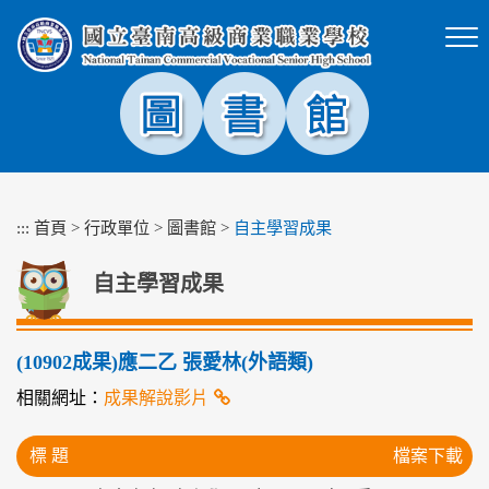
跳
到
主
要
內
容
區
塊
:::
首頁
>
行政單位
>
圖書館
>
自主學習成果
自主學習成果
(10902成果)應二乙 張愛林(外語類)
相關網址：
成果解說影片
標 題
檔案下載