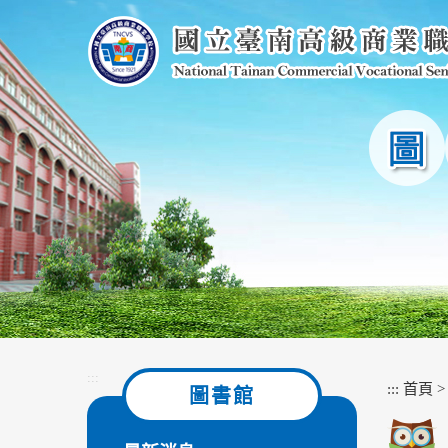
跳
到
主
要
內
容
區
塊
:::
:::
首頁
圖書館