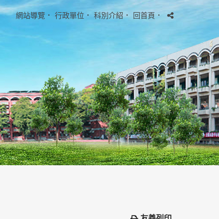
網站導覽
．
行政單位
．
科別介紹
．
回首頁
．
友善列印