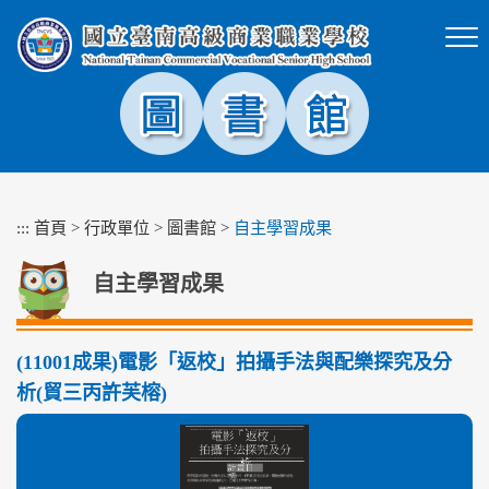
跳
到
主
要
內
容
區
塊
:::
首頁
>
行政單位
>
圖書館
>
自主學習成果
自主學習成果
(11001成果)電影「返校」拍攝手法與配樂探究及分
析(貿三丙許芙榕)