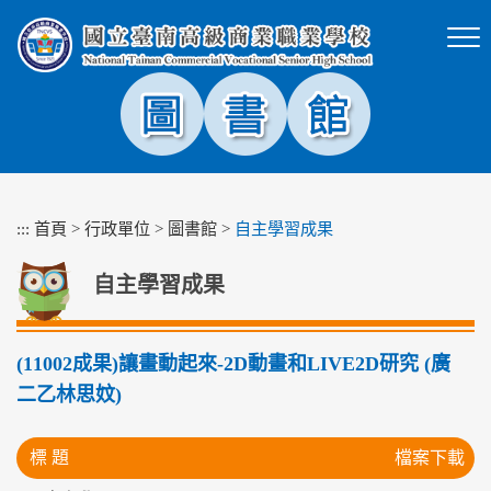
跳
到
主
要
內
容
區
塊
:::
首頁
>
行政單位
>
圖書館
>
自主學習成果
自主學習成果
(11002成果)讓畫動起來-2D動畫和LIVE2D研究 (廣
二乙林思妏)
標 題
檔案下載