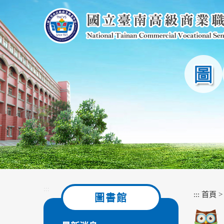
跳
到
主
要
內
容
區
塊
:::
:::
首頁
圖書館