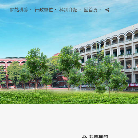
網站導覽
．
行政單位
．
科別介紹
．
回首頁
．
友善列印