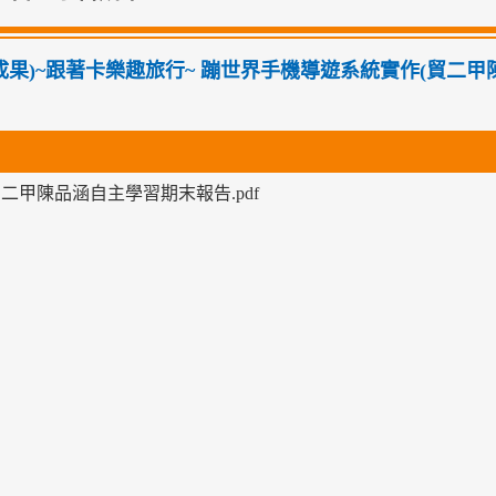
01成果)~跟著卡樂趣旅行~ 蹦世界手機導遊系統實作(貿二甲
-貿二甲陳品涵自主學習期末報告.pdf