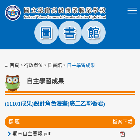
跳
到
主
要
內
容
區
塊
:::
首頁
>
行政單位
>
圖書館
>
自主學習成果
自主學習成果
(11101成果)設計角色漫畫(廣二乙郭香君)
標 題
檔案下載
期末自主簡報.pdf