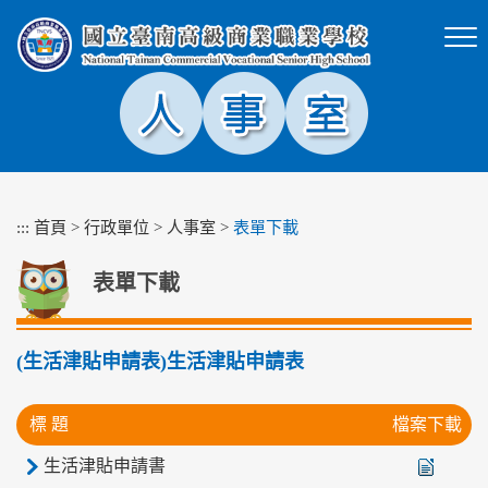
跳
到
主
要
內
容
區
塊
:::
首頁
>
行政單位
>
人事室
>
表單下載
表單下載
(生活津貼申請表)生活津貼申請表
標 題
檔案下載
生活津貼申請書