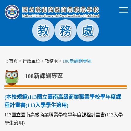
跳
到
主
要
內
容
區
塊
:::
首頁
>
行政單位
>
教務處
>
108新課綱專區
108新課綱專區
(本校規範)113國立臺南高級商業職業學校學年度課
程計畫書(113入學學生適用)
113國立臺南高級商業職業學校學年度課程計畫書(113入學
學生適用)