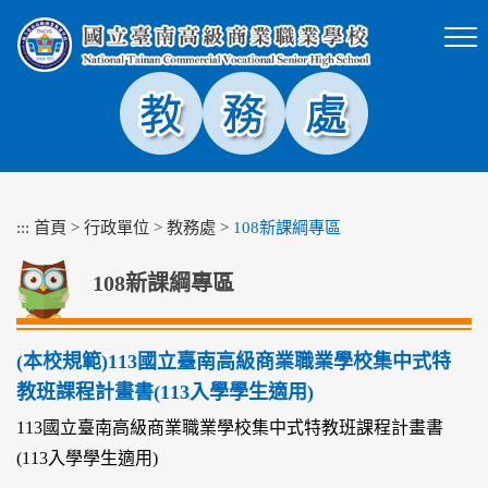
跳
到
主
要
內
容
區
塊
:::
首頁
>
行政單位
>
教務處
>
108新課綱專區
108新課綱專區
(本校規範)113國立臺南高級商業職業學校集中式特
教班課程計畫書(113入學學生適用)
113國立臺南高級商業職業學校集中式特教班課程計畫書
(113入學學生適用)