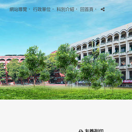
網站導覽
．
行政單位
．
科別介紹
．
回首頁
．
友善列印