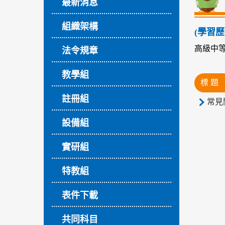
最新消息
組織架構
(學習
高級中
法令規章
教學組
標 題
註冊組
常見
設備組
實研組
特教組
表件下載
共同科目