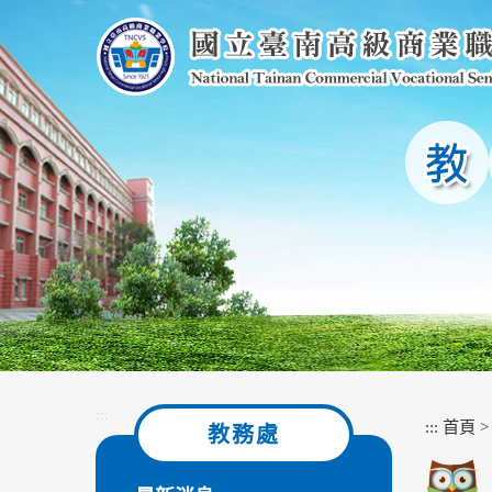
跳
到
主
要
內
容
區
塊
:::
:::
首頁
教務處