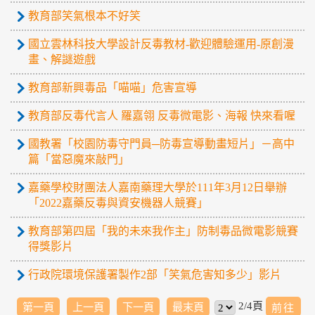
教育部笑氣根本不好笑
國立雲林科技大學設計反毒教材-歡迎體驗運用-原創漫
畫、解謎遊戲
教育部新興毒品「喵喵」危害宣導
教育部反毒代言人 羅嘉翎 反毒微電影、海報 快來看喔
國教署「校園防毒守門員─防毒宣導動畫短片」－高中
篇「當惡魔來敲門」
嘉藥學校財團法人嘉南藥理大學於111年3月12日舉辦
「2022嘉藥反毒與資安機器人競賽」
教育部第四屆「我的未來我作主」防制毒品微電影競賽
得獎影片
行政院環境保護署製作2部「笑氣危害知多少」影片
2/4頁
第一頁
上一頁
下一頁
最末頁