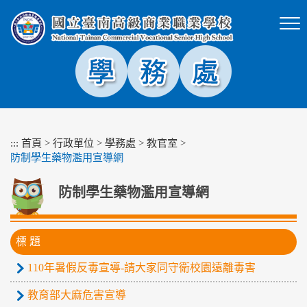
跳
到
主
要
內
容
區
塊
:::
首頁
>
行政單位
>
學務處
>
教官室
>
防制學生藥物濫用宣導網
防制學生藥物濫用宣導網
標 題
110年暑假反毒宣導-請大家同守衛校園遠離毒害
教育部大麻危害宣導