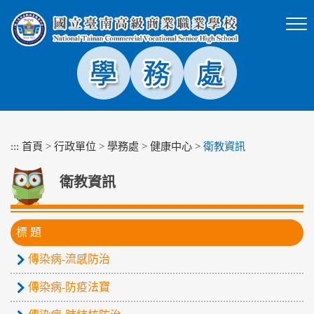
跳
到
主
要
內
容
區
塊
:::
首頁
>
行政單位
>
學務處
>
健康中心
>
衛教資訊
衛教資訊
標 題
傳染病-流感防治
傳染病-防疫法寶