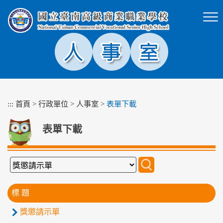
跳
到
主
要
內
容
區
塊
:::
首頁
>
行政單位
>
人事室
>
表單下載
表單下載
標 題
獎懲請示單