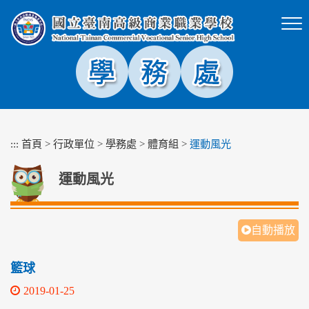
跳
到
主
要
內
容
區
塊
:::
首頁
>
行政單位
>
學務處
>
體育組
>
運動風光
運動風光
自動播放
籃球
2019-01-25