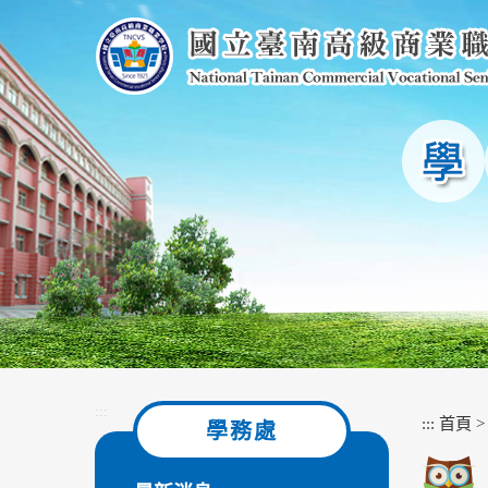
跳
到
主
要
內
容
區
塊
:::
:::
首頁
學務處