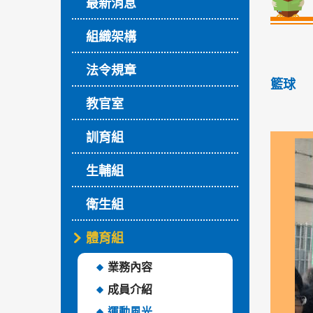
最新消息
組織架構
法令規章
籃球
教官室
訓育組
生輔組
衛生組
體育組
業務內容
成員介紹
運動風光