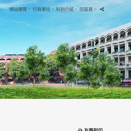
網站導覽
．
行政單位
．
科別介紹
．
回首頁
．
友善列印