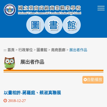
跳
到
主
要
內
容
區
塊
:::
首頁
>
行政單位
>
圖書館
>
南商藝廊
>
展出者作品
展出者作品
自動播放
以畫相許-蔣羅庭、蔡淑真聯展
2018-12-27