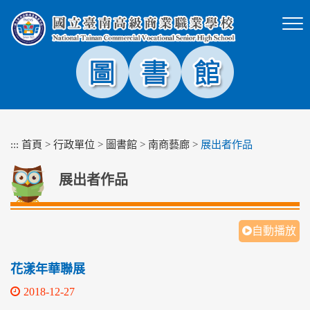
跳
到
主
要
內
容
區
塊
:::
首頁
>
行政單位
>
圖書館
>
南商藝廊
>
展出者作品
展出者作品
自動播放
花漾年華聯展
2018-12-27