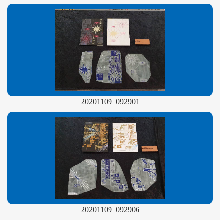
20201109_092901
20201109_092906