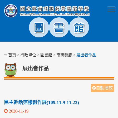
跳
到
主
要
內
容
區
塊
:::
首頁
>
行政單位
>
圖書館
>
南商藝廊
>
展出者作品
展出者作品
自動播放
民主幹話箔樣創作展(109.11.9-11.23)
2020-11-19