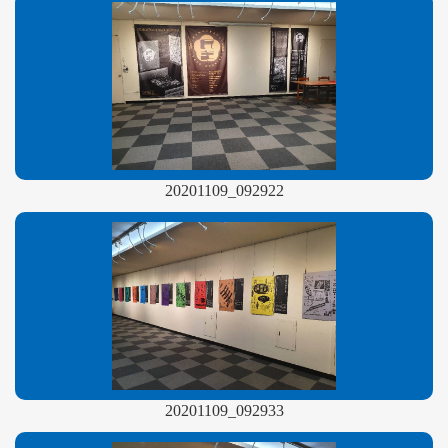
20201109_092922
20201109_092933