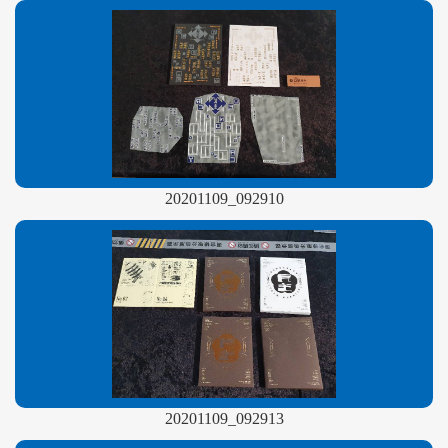
20201109_092910
20201109_092913