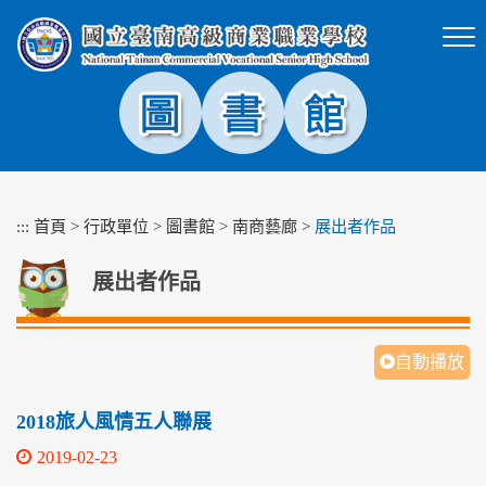
跳
到
主
要
內
容
區
塊
:::
首頁
>
行政單位
>
圖書館
>
南商藝廊
>
展出者作品
展出者作品
自動播放
2018旅人風情五人聯展
2019-02-23