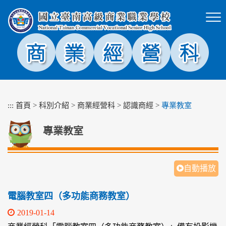
跳
到
主
要
內
容
區
塊
:::
首頁
>
科別介紹
>
商業經營科
>
認識商經
>
專業教室
專業教室
自動播放
電腦教室四（多功能商務教室）
2019-01-14