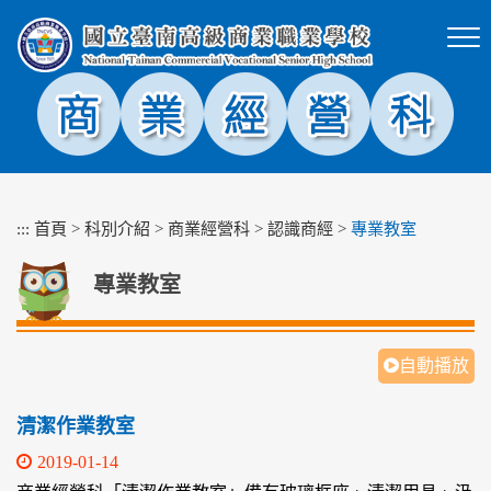
跳
到
主
要
內
容
區
塊
:::
首頁
>
科別介紹
>
商業經營科
>
認識商經
>
專業教室
專業教室
自動播放
清潔作業教室
2019-01-14