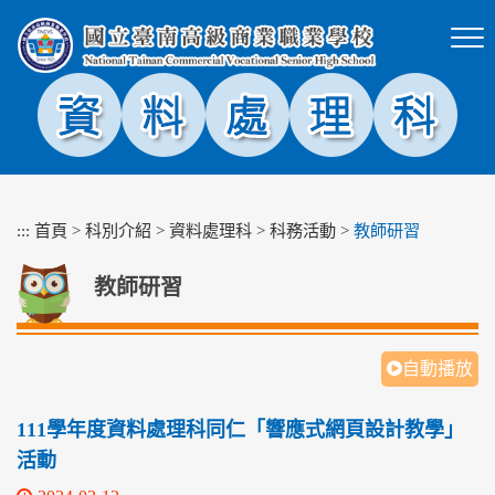
跳
到
主
要
內
容
區
塊
:::
首頁
>
科別介紹
>
資料處理科
>
科務活動
>
教師研習
教師研習
自動播放
111學年度資料處理科同仁「響應式網頁設計教學」
活動