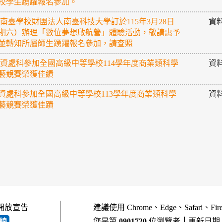
校學生踴躍報名參加。
 南臺學校財團法人南臺科技大學訂於115年3月28日
資
期六）辦理「數位夢想啟航營」體驗活動，敬請惠予
並轉知所屬師生踴躍報名參加，請查照
 資處科參加全國高級中等學校114學年度商業類科學
資
藝競賽榮獲佳績
資處科參加全國高級中等學校113學年度商業類科學
資
藝競賽榮獲佳蹟
開放宣告
建議使用 Chrome、Edge、Safari、Fi
您是第
0901720
位瀏覽者
｜
更新日期
線