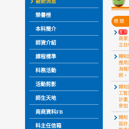
最新消息
榮譽榜
標 題
本科簡介
置頂
商業
師資介紹
立台
課程標準
轉知
應用
海報
科務活動
照。
活動剪影
轉知
工智
師生天地
計畫
參加
南商資科FB
轉知
設計
科主任信箱