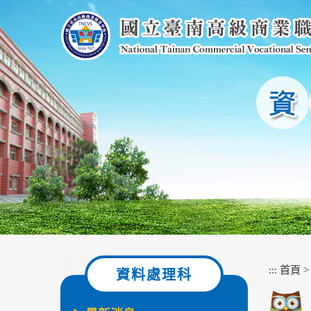
跳
到
主
要
內
容
區
塊
:::
:::
首頁
資料處理科