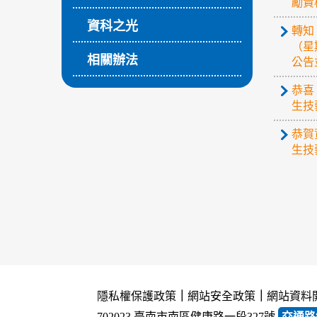
勵貴
資科之光
轉知
（星
相關辦法
公告
恭喜
生技
恭賀
生技
隱私權保護政策
｜
網站安全政策
｜
網站資料
702023 臺南市南區健康路一段327號
交通路