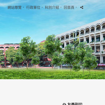
網站導覽
．
行政單位
．
科別介紹
．
回首頁
．
友善列印