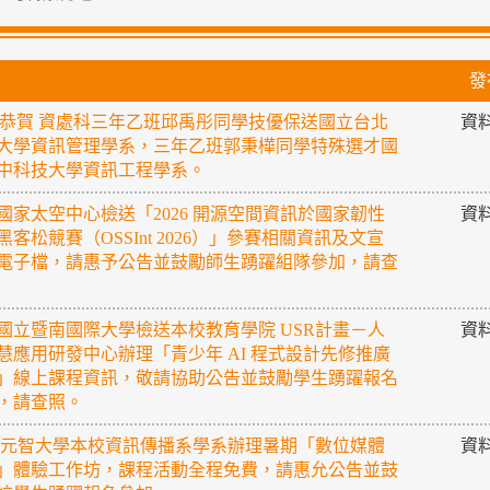
發
恭賀 資處科三年乙班邱禹彤同學技優保送國立台北
資
大學資訊管理學系，三年乙班郭秉樺同學特殊選才國
中科技大學資訊工程學系。
國家太空中心檢送「2026 開源空間資訊於國家韌性
資
黑客松競賽（OSSInt 2026）」參賽相關資訊及文宣
電子檔，請惠予公告並鼓勵師生踴躍組隊參加，請查
國立暨南國際大學檢送本校教育學院 USR計畫－人
資
慧應用研發中心辦理「青少年 AI 程式設計先修推廣
」線上課程資訊，敬請協助公告並鼓勵學生踴躍報名
，請查照。
 元智大學本校資訊傳播系學系辦理暑期「數位媒體
資
」體驗工作坊，課程活動全程免費，請惠允公告並鼓