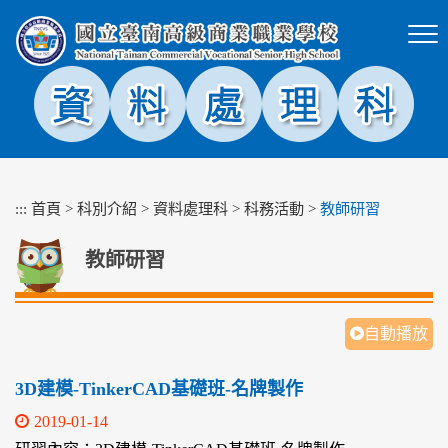
跳
到
主
要
內
容
區
塊
:::
首頁
>
科別介紹
>
資料處理科
>
科務活動
>
教師研習
教師研習
自動播放
3D建模-TinkerCAD基礎班-名牌製作
2019-01-14