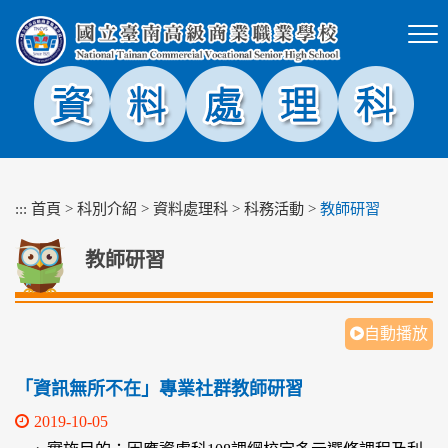
跳
到
主
要
內
容
區
塊
:::
首頁
>
科別介紹
>
資料處理科
>
科務活動
>
教師研習
教師研習
自動播放
「資訊無所不在」專業社群教師研習
2019-10-05