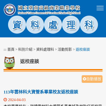
跳
到
主
要
內
容
區
塊
:::
首頁
>
科別介紹
>
資料處理科
>
活動剪影
>
返校座談
返校座談
自動播放
113年雲林科大資管系畢業校友返校座談
2024-04-03