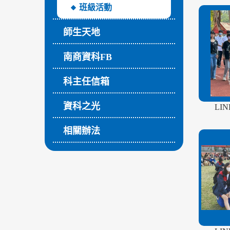
班級活動
師生天地
南商資科FB
科主任信箱
資科之光
LI
相關辦法