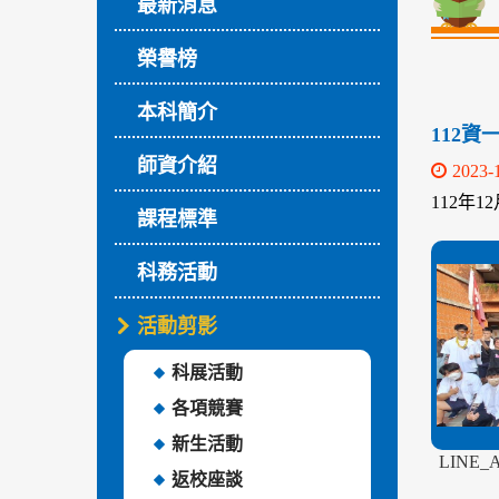
最新消息
榮譽榜
本科簡介
112
師資介紹
2023-
112年
課程標準
科務活動
活動剪影
科展活動
各項競賽
新生活動
LINE_
返校座談