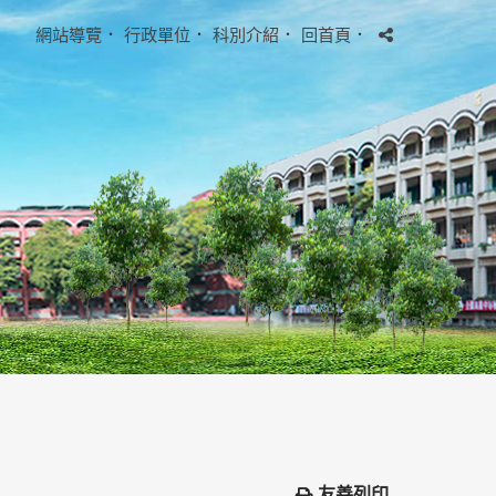
網站導覽
．
行政單位
．
科別介紹
．
回首頁
．
友善列印