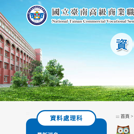
跳
到
主
要
內
容
區
塊
:::
:::
首頁
資料處理科