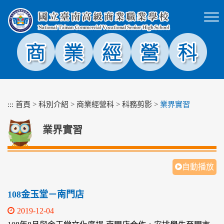
跳
到
主
要
內
容
區
塊
:::
首頁
>
科別介紹
>
商業經營科
>
科務剪影
>
業界實習
業界實習
自動播放
108金玉堂－南門店
2019-12-04