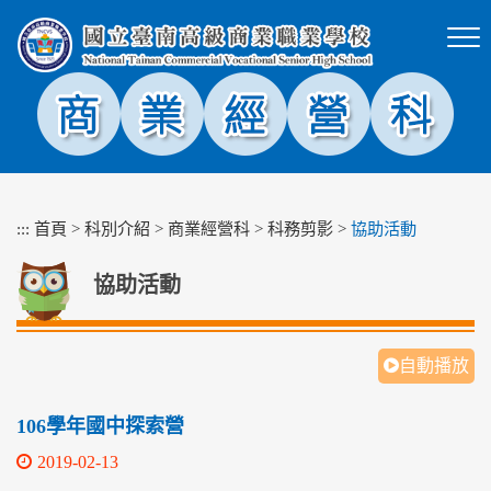
跳
到
主
要
內
容
區
塊
:::
首頁
>
科別介紹
>
商業經營科
>
科務剪影
>
協助活動
協助活動
自動播放
106學年國中探索營
2019-02-13