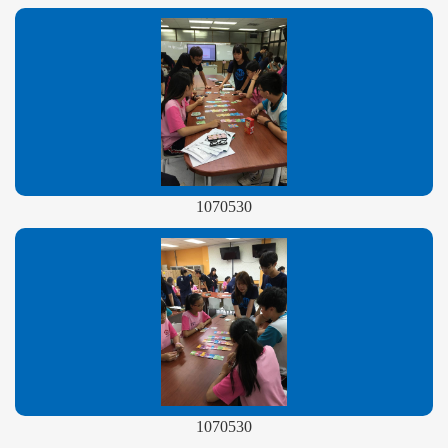
1070530
1070530