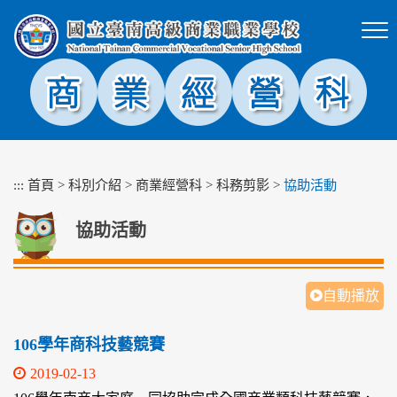
跳
到
主
要
內
容
區
塊
:::
首頁
>
科別介紹
>
商業經營科
>
科務剪影
>
協助活動
協助活動
自動播放
106學年商科技藝競賽
2019-02-13