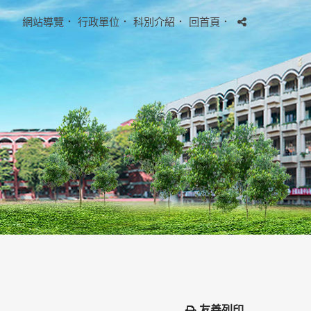
網站導覽
．
行政單位
．
科別介紹
．
回首頁
．
友善列印