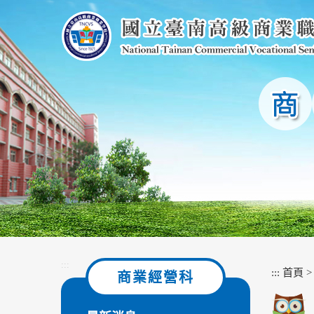
跳
到
主
要
內
容
區
塊
:::
:::
首頁
商業經營科