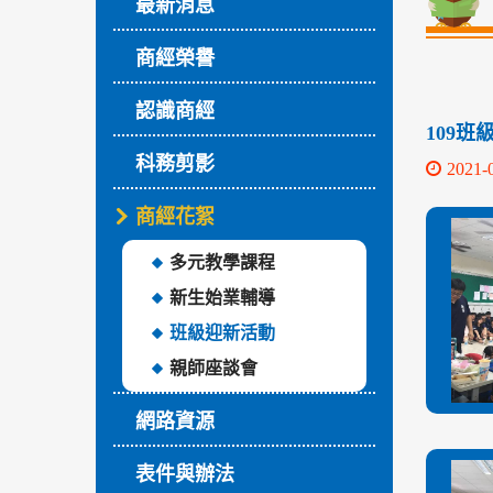
最新消息
商經榮譽
認識商經
109班
科務剪影
2021-
商經花絮
多元教學課程
新生始業輔導
班級迎新活動
親師座談會
網路資源
表件與辦法