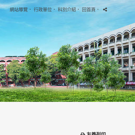
網站導覽
．
行政單位
．
科別介紹
．
回首頁
．
友善列印