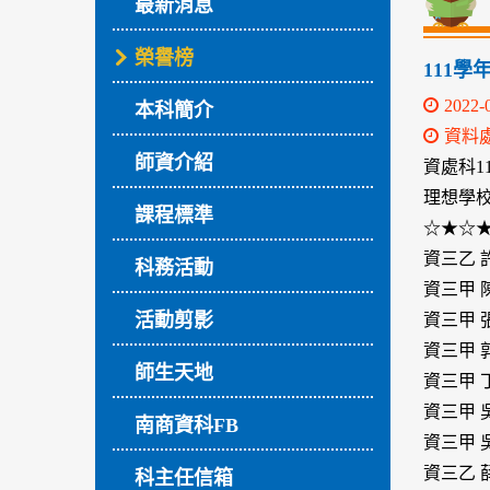
最新消息
榮譽榜
111
2022-
本科簡介
資料
師資介紹
資處科1
理想學
課程標準
☆★☆
資三乙 
科務活動
資三甲 
活動剪影
資三甲 
資三甲 
師生天地
資三甲 
資三甲 
南商資科FB
資三甲 
資三乙 
科主任信箱