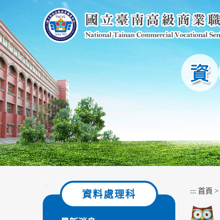
跳
到
主
要
內
容
區
塊
:::
:::
首頁
資料處理科