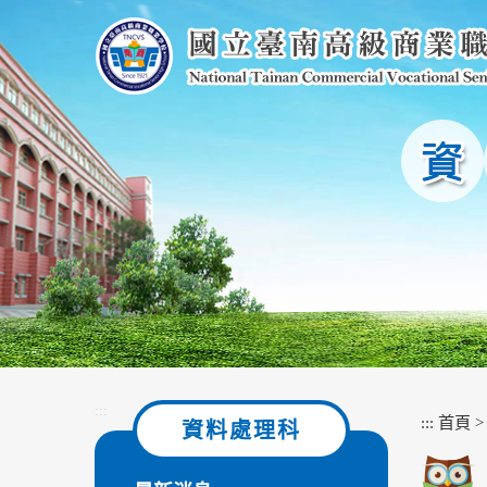
跳
到
主
要
內
容
區
塊
:::
:::
首頁
資料處理科