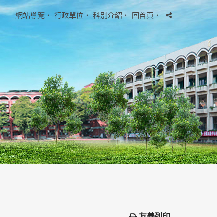
網站導覽
．
行政單位
．
科別介紹
．
回首頁
．
友善列印