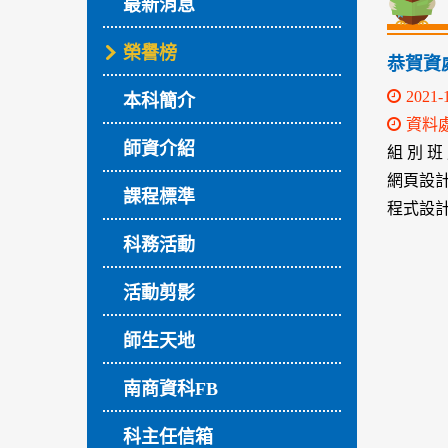
最新消息
榮譽榜
恭賀資
2021-
本科簡介
資料
師資介紹
組 別 班
網頁設計
課程標準
程式設計 
科務活動
活動剪影
師生天地
南商資科FB
科主任信箱