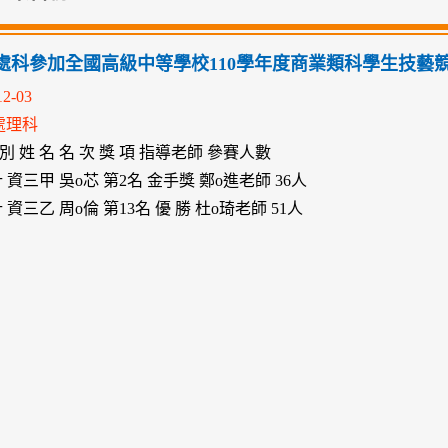
處科參加全國高級中等學校110學年度商業類科學生技藝
12-03
處理科
 別 姓 名 名 次 獎 項 指導老師 參賽人數
 資三甲 吳o芯 第2名 金手獎 鄭o進老師 36人
資三乙 周o倫 第13名 優 勝 杜o琦老師 51人