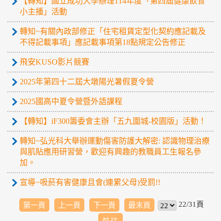
【轉知】國立成功大學辦理114年度「第四屆健康飲食
小主播」活動
轉知~有關內政部修正「住宅租賃定型化契約應記載及
不得記載事項」應記載事項第18點規定公告修正
飛安KUSO影片競賽
2025年第四十二屆大墩陽光暑假夏令營
2025國高中夏令營暨外語課程
【轉知】iF300籌委會主辦「五九圍城-校園版」活動！
轉知~弘光科大舉辦運動傷害防護大解密: 認識物理治療
與肌貼應用研習營，歡迎有興趣的教職員工生報名參
加。
宣導~吸菸有害健康且會(連累父母)受罰!!
22/31頁
第一頁
上一頁
下一頁
最末頁