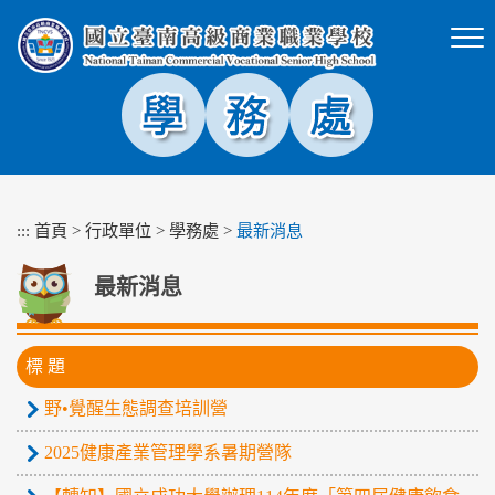
跳
到
主
要
內
容
區
塊
:::
首頁
>
行政單位
>
學務處
>
最新消息
最新消息
標 題
野•覺醒生態調查培訓營
2025健康產業管理學系暑期營隊