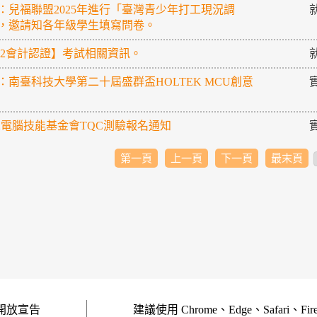
：兒福聯盟2025年進行「臺灣青少年打工現況調
，邀請知各年級學生填寫問卷。
/12會計認證】考試相關資訊。
：南臺科技大學第二十屆盛群盃HOLTEK MCU創意
3-2電腦技能基金會TQC測驗報名通知
第一頁
上一頁
下一頁
最末頁
開放宣告
建議使用 Chrome、Edge、Safari、Fi