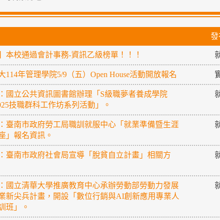
發
】本校通過會計事務-資訊乙級榜單！！！
114年管理學院5/9（五）Open House活動開放報名
：國立公共資訊圖書館辦理「S級職夢者養成學院
2025技職群科工作坊系列活動」。
：臺南市政府勞工局職訓就服中心「就業準備暨生涯
座」報名資訊。
：臺南市政府社會局宣導「脫貧自立計畫」相關方
：國立清華大學推廣教育中心承辦勞動部勞動力發展
業新尖兵計畫，開設「數位行銷與AI創新應用專業人
訓班」。