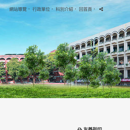
網站導覽
．
行政單位
．
科別介紹
．
回首頁
．
友善列印