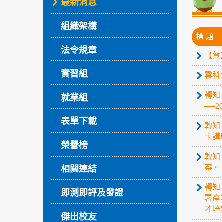
最新消息
組織架構
標 題
法令規章
【賀
實習組
雲科大
轉知
就業組
──
表單下載
轉知
卡講
榮譽榜
轉知
案。
相關連結
轉知
即測即評及發證
署產
才培
傑出校友