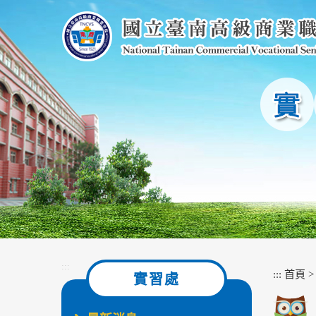
跳
到
主
要
內
容
區
塊
:::
:::
首頁
實習處