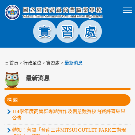
跳
到
主
要
內
容
區
塊
:::
首頁
>
行政單位
>
實習處
>
最新消息
最新消息
標 題
114學年度商管群專題實作及創意競賽校內賽評審結果
公告
轉知：有關「台南三井MITSUI OUTLET PARK二期現