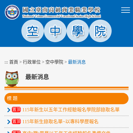
跳
到
主
要
內
容
區
塊
:::
首頁
>
行政單位
>
空中學院
>
最新消息
最新消息
標 題
置頂
115年新生以五年工作經驗報名學院部錄取名單
置頂
115年新生錄取名單~以專科學歷報名