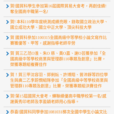
賀!國貿科學生參加第16屆國際貿易大會考，再創佳績!
奪全國高中職第一名!
賀! 本科110學年度統測成績亮眼，錄取國立政治大學、
國立成功大學、國立中正大學、頂尖科技大學
賀 國貿科參加1100315全國高級中等學校小論文寫作比
賽獲優等、甲等，感謝指導老師辛勞
賀 貿三乙范O淮、朱O 慈、黃O嘉、謝O芸獲參加「全
國高級中等學校商業與管理群110專題及創意」比賽，
榮獲專題組複賽佳作
賀！貿三甲沈容羽、郭俐妘、許博翔、曾沛錚等四位學
生與廣二乙李蔚憫組隊參加「全國高級中等學校商業與
管理群110專題及創意」比賽，榮獲專題組決賽佳作
賀!第15屆國貿大會考，蟬聯績優高中職學校第一名!感
謝黃秀印老師及李盈穎老師用心指導。
恭喜!國貿科同學參加1081031梯次全國中學生小論文比