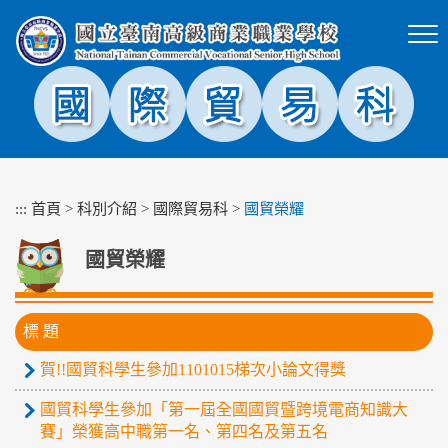
跳
到
主
要
內
容
區
塊
:::
首頁
>
科別介紹
>
國際貿易科
>
國貿榮耀
國貿榮耀
標 題
賀!!國貿科學生參加1101015梯次小論文得獎
國貿科學生參加「第一屆全國國貿暨跨境電商知識大
賽」榮獲高中職第一名、第四名及第五名