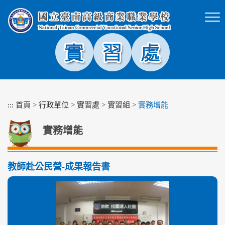
跳
到
主
要
內
容
區
塊
:::
首頁
>
行政單位
>
實習處
>
實習組
>
實務增能
實務增能
教師赴公民營-成果報告書