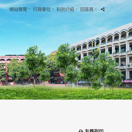
網站導覽
．
行政單位
．
科別介紹
．
回首頁
．
友善列印