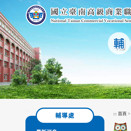
跳
到
主
要
內
容
區
塊
:::
:::
首頁
輔導處