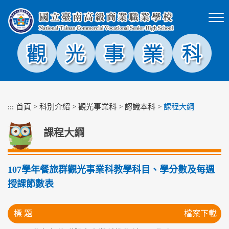
跳
到
主
要
內
容
區
塊
:::
首頁
>
科別介紹
>
觀光事業科
>
認識本科
>
課程大綱
課程大綱
107學年餐旅群觀光事業科教學科目、學分數及每週
授課節數表
標 題
檔案下載