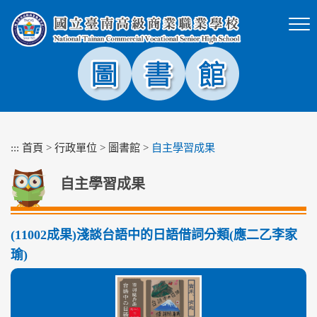
跳
到
主
要
內
容
區
塊
:::
首頁
>
行政單位
>
圖書館
>
自主學習成果
自主學習成果
(11002成果)淺談台語中的日語借詞分類(應二乙李家
瑜)